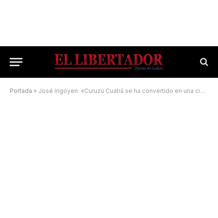
Portada
»
José Irigoyen: «Curuzú Cuatiá se ha convertido en una ciudad de servicios clave»