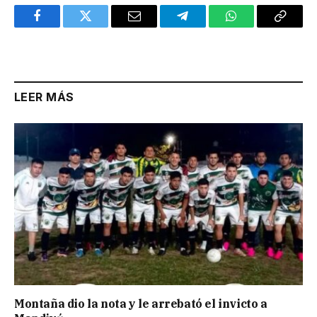
Facebook
Twitter
Email
Telegram
WhatsApp
Copy
Link
LEER MÁS
Montaña dio la nota y le arrebató el invicto a