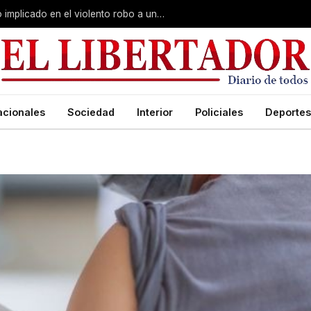
Curuzú Cuatiá: detuvieron a un séptimo implicado en el violento robo a una anciana
acionales
Sociedad
Interior
Policiales
Deportes