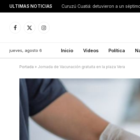
ULTIMAS NOTICIAS
Facebook
X
Instagram
(Twitter)
jueves, agosto 6
Inicio
Videos
Política
N
Portada
»
Jornada de Vacunación gratuita en la plaza Vera