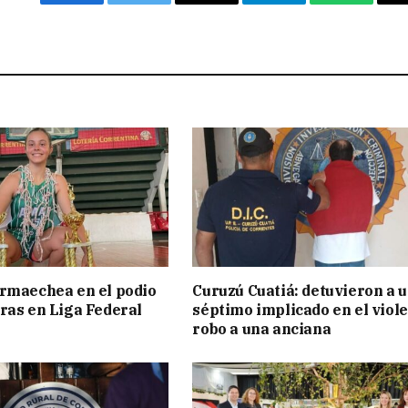
Facebook
Twitter
Email
Telegram
WhatsAp
rmaechea en el podio
Curuzú Cuatiá: detuvieron a 
ras en Liga Federal
séptimo implicado en el viol
robo a una anciana