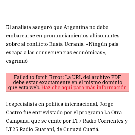
El analista aseguró que Argentina no debe
embarcarse en pronunciamientos altisonantes
sobre al conflicto Rusia-Ucrania. «Ningún país
escapa a las consecuencias económicas»,
esgrimió.
Failed to fetch Error: La URL del archivo PDF
debe estar exactamente en el mismo dominio
que esta web.
Haz clic aquí para más información
l especialista en política internacional, Jorge
Castro fue entrevistado por el programa La Otra
Campana, que se emite por LT7 Radio Corrientes y
LT25 Radio Guaraní, de Curuzú Cuatiá.