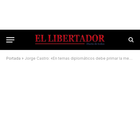
Portada
»
Jorge Castro: «En temas diplomáticos debe primar la mesura»