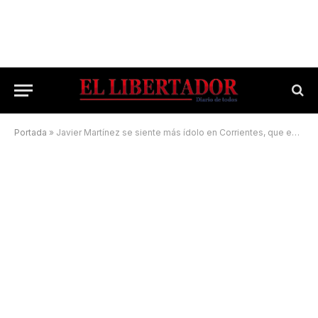
Portada
»
Javier Martínez se siente más ídolo en Corrientes, que en su propio país