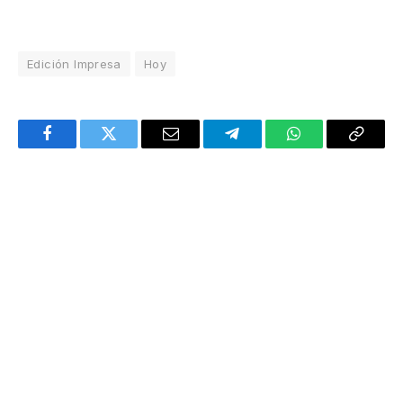
Edición Impresa
Hoy
Facebook
Twitter
Email
Telegram
WhatsApp
Copy
Link