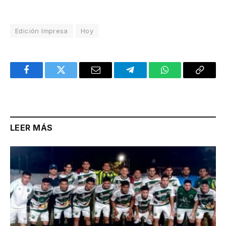
Edición Impresa
Hoy
Facebook
Twitter
Email
Telegram
WhatsApp
Copy
Link
LEER MÁS