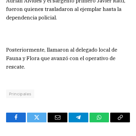
Adrián Alvides y el sargento primero Javier Ratti,
fueron quienes trasladaron al ejemplar hasta la
dependencia policial.
Posteriormente, llamaron al delegado local de
Fauna y Flora que avanzó con el operativo de
rescate.
Principales
Facebook
Twitter
Email
Telegram
WhatsApp
Copy
Link