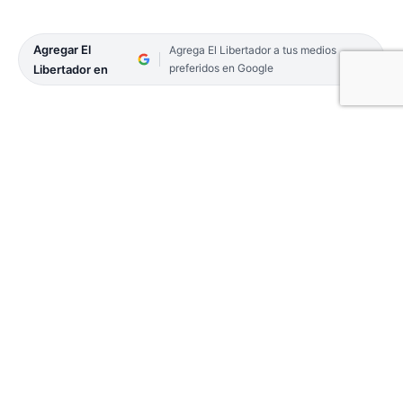
Agregar El
Agrega El Libertador a tus medios
preferidos en Google
Libertador en
La justicia correntina ordenó el traslado a una
unidad penal común de un médico condenado por
delitos de abusos sexuales, luego de que sus
sentencias quedaran firmes ante instancias
superiores, informaron fuentes judiciales.
La jueza de Ejecución dispuso que Claudio