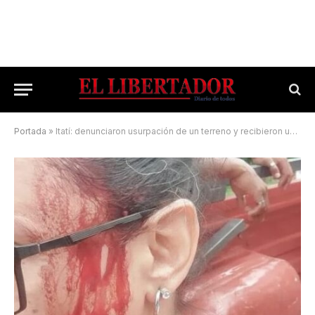
Portada
»
Itatí: denunciaron usurpación de un terreno y recibieron una golpiza