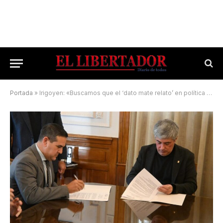
Portada
»
Irigoyen: «Buscamos que el ‘dato mate relato’ en política social»