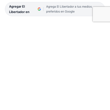
Agregar El
Agrega El Libertador a tus medios
preferidos en Google
Libertador en
Alumnos de la Escuela Técnica Juan Ramón Vidal
de Esquina llevarán a cabo una iniciativa para
embellecer y mejorar la infraestructura de la
localidad.
A través de un convenio firmado con la
Municipalidad, los estudiantes fabricarán
elementos urbanos como semáforos y cestos de
basura, repararán luminarias LED y brindarán