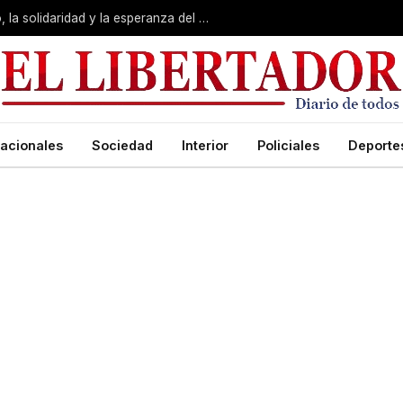
San Cayetano: Pedro valoró “el trabajo, la solidaridad y la esperanza del pueblo”
acionales
Sociedad
Interior
Policiales
Deporte