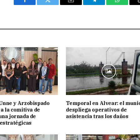
Facebook
Twitter
Email
Telegram
WhatsAp
 Unne y Arzobispado
Temporal en Alvear: el muni
 a la comitiva de
despliega operativos de
una jornada de
asistencia tras los daños
estratégicas