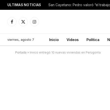
ULTIMAS NOTICIAS
Facebook
X
Instagram
(Twitter)
viernes, agosto 7
Inicio
Videos
Política
N
Portada
»
Invico entregó 10 nuevas viviendas en Perugorría