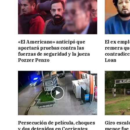
«El Americano» anticipó que
El ex empl
aportará pruebas contra las
remera qu
fuerzas de seguridad y la jueza
contradicci
Pozzer Penzo
Loan
Persecución de película, choques
Giro escal
y dos detenidos en Corrientes
menor fue 