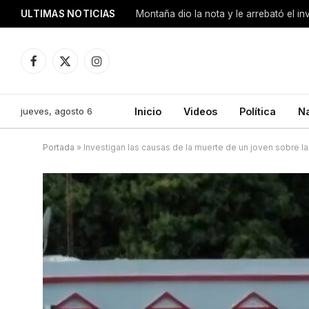
ULTIMAS NOTICIAS
Montaña dio la nota y le arrebató el i
Facebook
X
Instagram
(Twitter)
jueves, agosto 6
Inicio
Videos
Política
N
Portada
»
Investigan las causas de la muerte de un joven sobre la