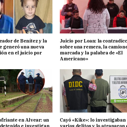
eador de Benítez y la
Juicio por Loan: la contradic
e generó una nueva
sobre una remera, la camion
ón en el juicio por
marcada y la palabra de «El
Americano»
ofriante en Alvear: un
Cayó «Kike»: lo investigaban
detenido e investigan
varios delitos y lo atraparon