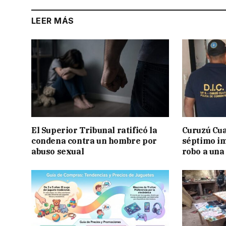
LEER MÁS
El Superior Tribunal ratificó la
Curuzú Cua
condena contra un hombre por
séptimo im
abuso sexual
robo a una