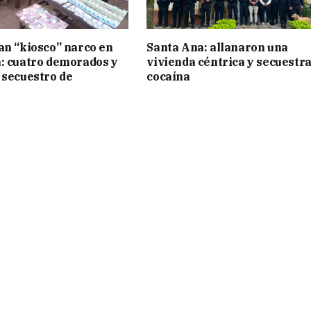
an “kiosco” narco en
Santa Ana: allanaron una
: cuatro demorados y
vivienda céntrica y secuestr
 secuestro de
cocaína