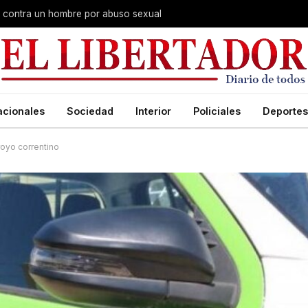
na contra un hombre por abuso sexual
acionales
Sociedad
Interior
Policiales
Deportes
royo correntino