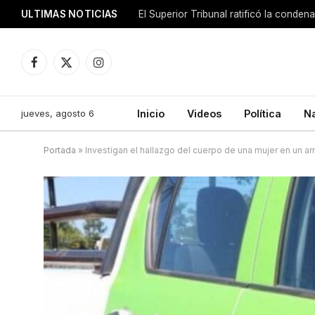
ULTIMAS NOTICIAS
El Superior Tribunal ratificó la conde
Facebook
X
Instagram
(Twitter)
jueves, agosto 6
Inicio
Videos
Política
N
Portada
»
Investigan el hallazgo del cuerpo de una mujer en un ar