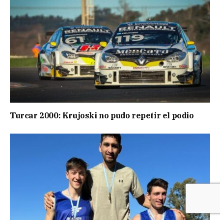
Turcar 2000: Krujoski no pudo repetir el podio