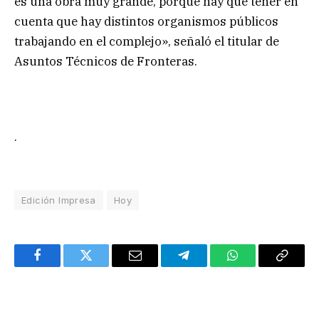
es una obra muy grande, porque hay que tener en
cuenta que hay distintos organismos públicos
trabajando en el complejo», señaló el titular de
Asuntos Técnicos de Fronteras.
.
Edición Impresa
Hoy
Facebook
Twitter
Email
Telegram
WhatsApp
Copy
Link