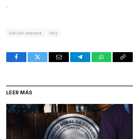
.
Edición Impresa
Hoy
Facebook
Twitter
Email
Telegram
WhatsApp
Copy
Link
LEER MÁS