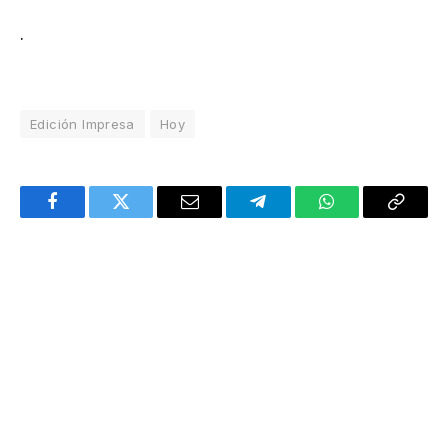
.
Edición Impresa
Hoy
Facebook
Twitter
Email
Telegram
WhatsApp
Copy
Link