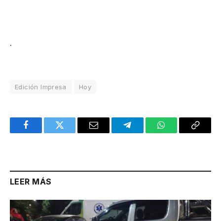
.
Edición Impresa
Hoy
Facebook
Twitter
Email
Telegram
WhatsApp
Copy
Link
LEER MÁS