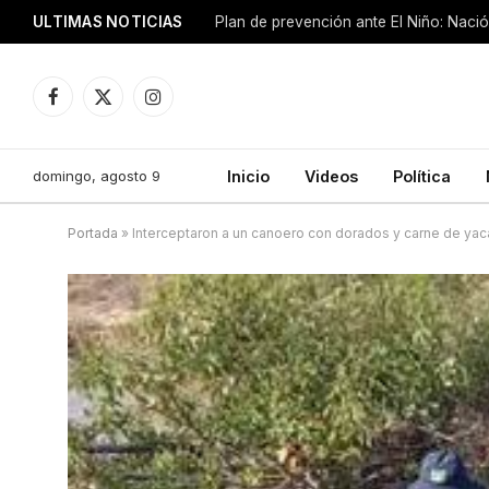
ULTIMAS NOTICIAS
Plan de prevención ante El Niño: Nació
Facebook
X
Instagram
(Twitter)
domingo, agosto 9
Inicio
Videos
Política
Portada
»
Interceptaron a un canoero con dorados y carne de yac