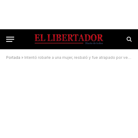
Portada
»
Intentó robarle a una mujer, resbaló y fue atrapado por vecinos