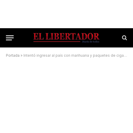
Portada
»
Intentó ingresar al país con marihuana y paquetes de cigarrillos