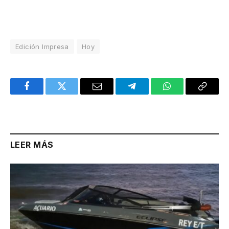
Edición Impresa
Hoy
Facebook
Twitter
Email
Telegram
WhatsApp
Copy
Link
LEER MÁS