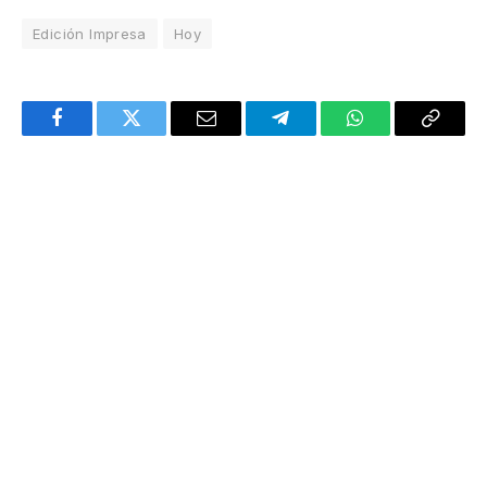
Edición Impresa
Hoy
Facebook
Twitter
Email
Telegram
WhatsApp
Copy
Link