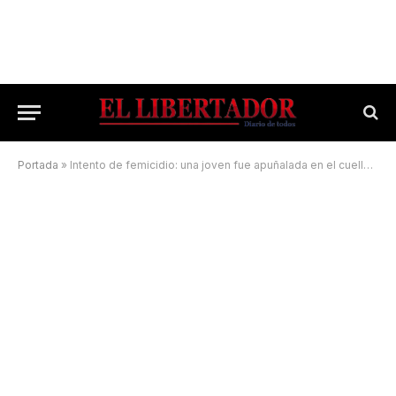
Portada
»
Intento de femicidio: una joven fue apuñalada en el cuello por su ex pareja