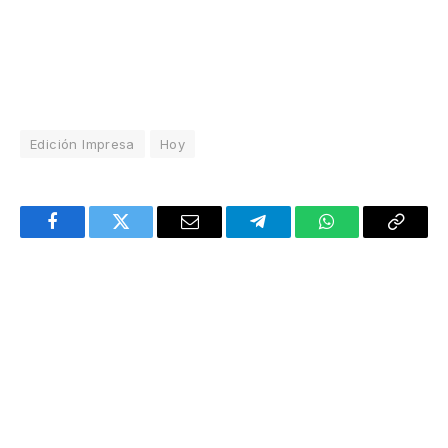
Edición Impresa
Hoy
Facebook
Twitter
Email
Telegram
WhatsApp
Copy
Link