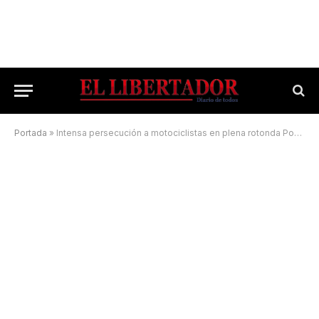
Portada
»
Intensa persecución a motociclistas en plena rotonda Poncho Verde