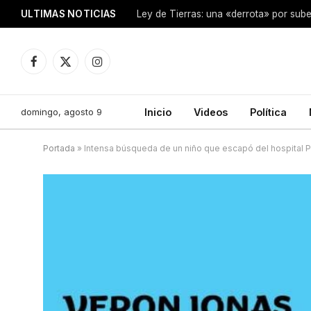
ULTIMAS NOTICIAS
Ley de Tierras: una «derrota» por sube
Facebook
X
Instagram
(Twitter)
domingo, agosto 9
Inicio
Videos
Política
Portada
»
Intensa búsqueda de un niño que escapó del hospital P