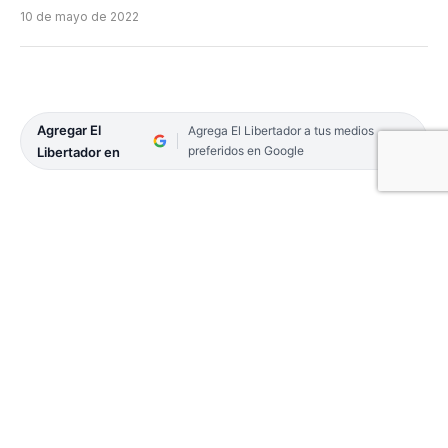
10 de mayo de 2022
Agregar El
Agrega El Libertador a tus medios
preferidos en Google
Libertador en
La Dirección de Defensa Civil del Municipio de
Paso de los Libres informó que. a las 7 de este
martes, el río Uruguay alcanzó los 8.51 metros de
creciente en el puerto, por lo la ciudad ingresó en