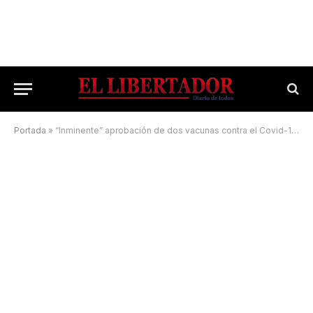
Portada
»
“Inminente” aprobación de dos vacunas contra el Covid-19 para adolescentes