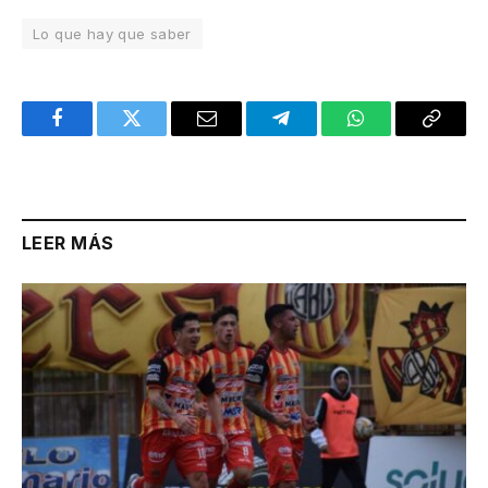
Lo que hay que saber
Facebook
Twitter
Email
Telegram
WhatsApp
Copy
Link
LEER MÁS