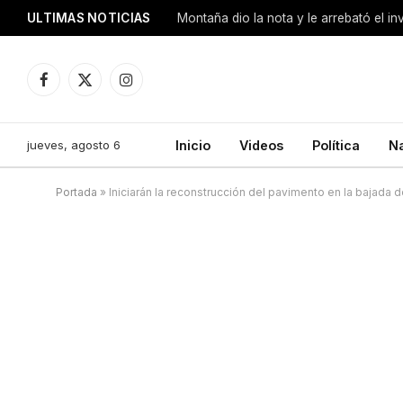
ULTIMAS NOTICIAS
Montaña dio la nota y le arrebató el i
Facebook
X
Instagram
(Twitter)
jueves, agosto 6
Inicio
Videos
Política
N
Portada
»
Iniciarán la reconstrucción del pavimento en la bajada 