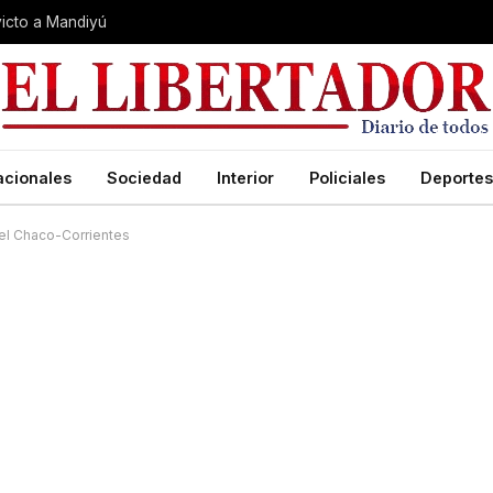
nvicto a Mandiyú
acionales
Sociedad
Interior
Policiales
Deportes
del Chaco-Corrientes