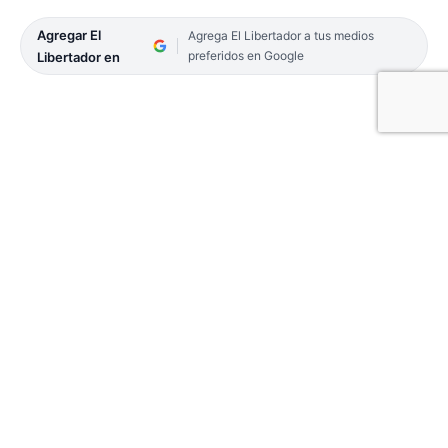
Agregar El
Agrega El Libertador a tus medios
preferidos en Google
Libertador en
El Ministro de Relaciones Exteriores y Culto
planteó ante la comisión homónima del Senado
que esa discusión sólo se puede resolver con un
proyecto de ley e instó a los senadores a trabajar
en conjunto para dicha iniciativa.
El canciller, Santiago Cafiero se refirió ante la
Comisión de Relaciones Exteriores y Culto del