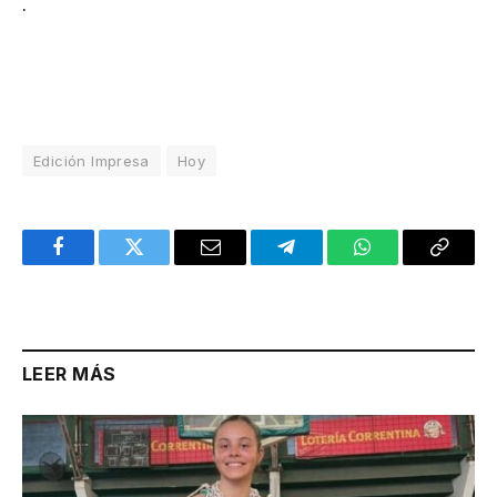
.
Edición Impresa
Hoy
Facebook
Twitter
Email
Telegram
WhatsApp
Copy
Link
LEER MÁS