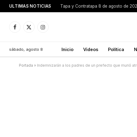
ULTIMAS NOTICIAS
Tapa y Contratapa 8 de agosto de 20
Facebook
X
Instagram
(Twitter)
sábado, agosto 8
Inicio
Videos
Política
N
Portada
»
Indemnizarán a los padres de un prefecto que murió at