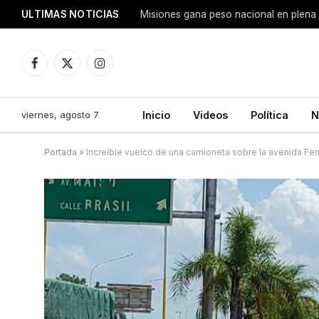
ULTIMAS NOTICIAS
Facebook
X
Instagram
(Twitter)
viernes, agosto 7
Inicio
Videos
Política
N
Portada
»
Increíble vuelco de una camioneta sobre la avenida Fer