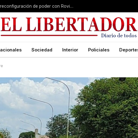
Misiones gana peso nacional en plena reconfiguración de poder con Rovira afuera
acionales
Sociedad
Interior
Policiales
Deporte
re