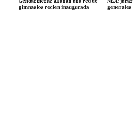
Gendarmería: allanan una red de
NEA: jurar
gimnasios recien inaugurada
generales