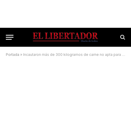
Portada
»
Incautaron más de 300 kilogramos de carne no apta para el consumo