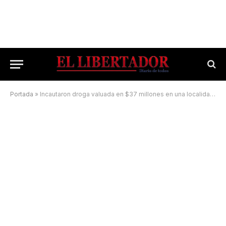
Portada
»
Incautaron droga valuada en $37 millones en una localidad correntina