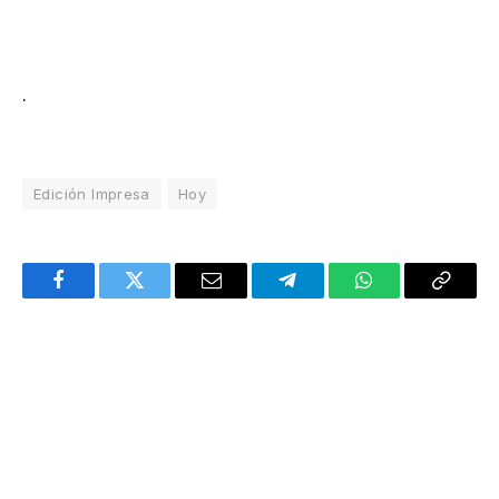
.
Edición Impresa
Hoy
Facebook
Twitter
Email
Telegram
WhatsApp
Copy
Link