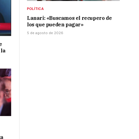
POLÍTICA
Lanari: «Buscamos el recupero de
los que pueden pagar»
5 de agosto de 2026
e
 la
za