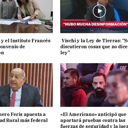
 y el Instituto Francés
Vischi y la Ley de Tierras: “S
convenio de
discutieron cosas que no dice
ón
ley”
ero Feris apuesta a
«El Americano» anticipó que
ad Rural más federal
aportará pruebas contra las
fuerzas de seguridad y la jue