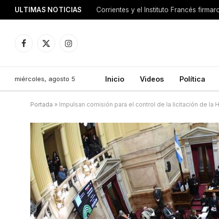
ULTIMAS NOTICIAS
Corrientes y el Instituto Francés firm
Facebook
X
Instagram
(Twitter)
miércoles, agosto 5
Inicio
Videos
Política
Portada
»
Impulsan comisión para el control de la licitación de la