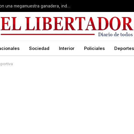
Corrientes: La Rural celebra 90 años con una megamuestra ganadera, industrial y artística
acionales
Sociedad
Interior
Policiales
Deportes
portiva