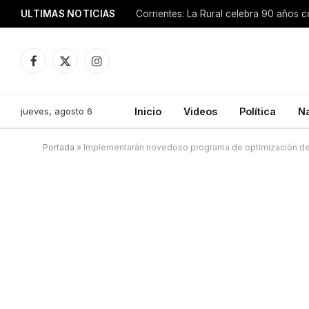
ULTIMAS NOTICIAS
Facebook
X
Instagram
(Twitter)
jueves, agosto 6
Inicio
Videos
Política
N
Portada
»
Implementarán novedoso programa de optimización de