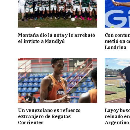
Montaña dio la nota y le arrebató
Con contun
el invicto a Mandiyú
metió en c
Londrina
Un venezolano es refuerzo
Layoy busc
extranjero de Regatas
reinado e
Corrientes
Argentino 