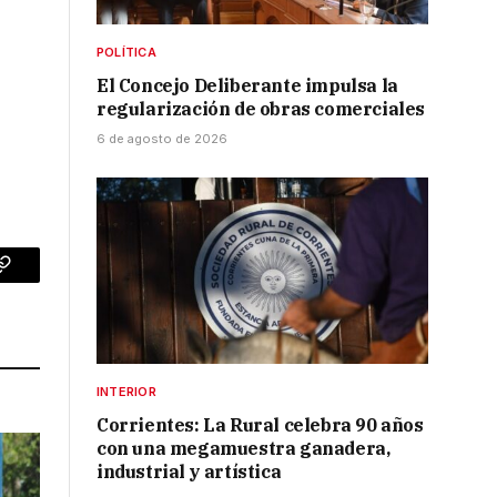
POLÍTICA
El Concejo Deliberante impulsa la
regularización de obras comerciales
6 de agosto de 2026
p
Copy
Link
INTERIOR
Corrientes: La Rural celebra 90 años
con una megamuestra ganadera,
industrial y artística