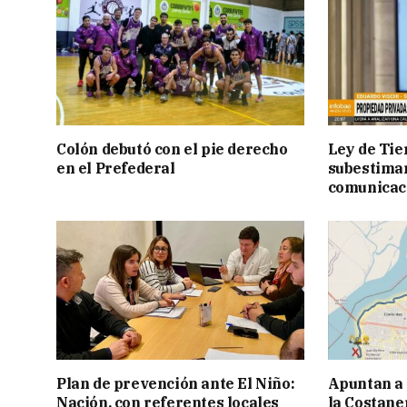
Colón debutó con el pie derecho
Ley de Tie
en el Prefederal
subestimar 
comunicac
Plan de prevención ante El Niño:
Apuntan a
Nación, con referentes locales
la Costaner