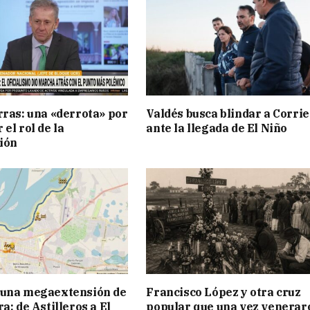
rras: una «derrota» por
Valdés busca blindar a Corri
el rol de la
ante la llegada de El Niño
ión
 una megaextensión de
Francisco López y otra cruz
a: de Astilleros a El
popular que una vez venerar