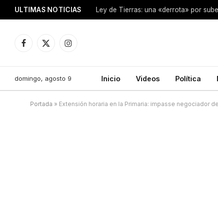
ULTIMAS NOTICIAS
Ley de Tierras: una «derrota» por sube
Facebook
X
Instagram
(Twitter)
domingo, agosto 9
Inicio
Videos
Política
Portada
»
Extensión horaria en la Primaria: impasse negociador d