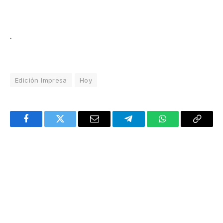
.
Edición Impresa
Hoy
Facebook
Twitter
Email
Telegram
WhatsApp
Copy
Link