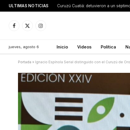
ULTIMAS NOTICIAS
Facebook
X
Instagram
(Twitter)
jueves, agosto 6
Inicio
Videos
Política
N
Portada
»
Ignacio Espínola Serial distinguido con el Curuzú de Or