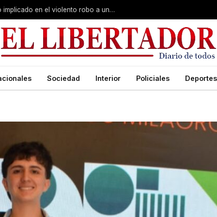
Curuzú Cuatiá: detuvieron a un séptimo implicado en el violento robo a una anciana
acionales
Sociedad
Interior
Policiales
Deportes
o