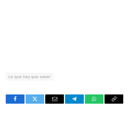
Lo que hay que saber
Facebook
Twitter
Email
Telegram
WhatsApp
Copy
Link