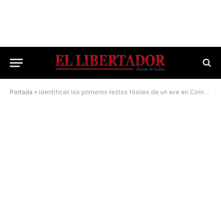
Portada
»
Identifican los primeros restos fósiles de un ave en Corrientes