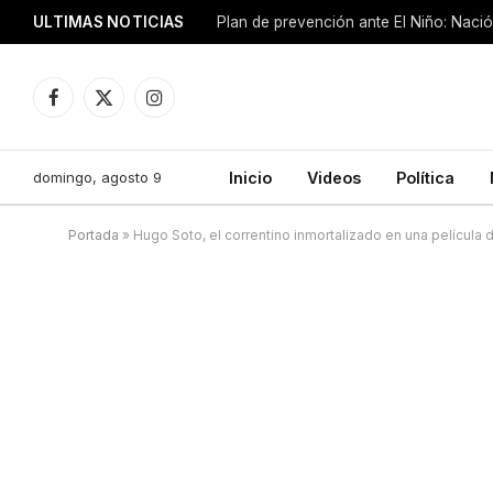
ULTIMAS NOTICIAS
Plan de prevención ante El Niño: Nació
Facebook
X
Instagram
(Twitter)
domingo, agosto 9
Inicio
Videos
Política
Portada
»
Hugo Soto, el correntino inmortalizado en una película d