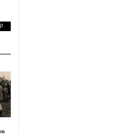
p
Copy
Link
on