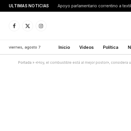
ULTIMAS NOTICIAS
Apoyo parlamentario correntino a texti
Facebook
X
Instagram
(Twitter)
viernes, agosto 7
Inicio
Videos
Política
N
Portada
»
«Hoy, el combustible está al mejor postor», considera u