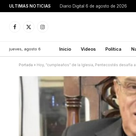
ULTIMAS NOTICIAS
Diario Digital 6 de agosto de 2026
Facebook
X
Instagram
(Twitter)
jueves, agosto 6
Inicio
Videos
Política
N
Portada
»
Hoy, “cumpleaños” de la Iglesia, Pentecostés desafía 