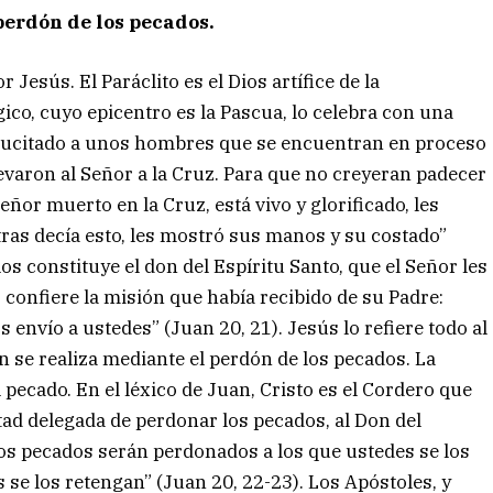
erdón de los pecados.
Jesús. El Paráclito es el Dios artífice de la
gico, cuyo epicentro es la Pascua, lo celebra con una
sucitado a unos hombres que se encuentran en proceso
evaron al Señor a la Cruz. Para que no creyeran padecer
or muerto en la Cruz, está vivo y glorificado, les
tras decía esto, les mostró sus manos y su costado”
los constituye el don del Espíritu Santo, que el Señor les
s confiere la misión que había recibido de su Padre:
 envío a ustedes” (Juan 20, 21). Jesús lo refiere todo al
ón se realiza mediante el perdón de los pecados. La
pecado. En el léxico de Juan, Cristo es el Cordero que
tad delegada de perdonar los pecados, al Don del
 Los pecados serán perdonados a los que ustedes se los
 se los retengan” (Juan 20, 22-23). Los Apóstoles, y