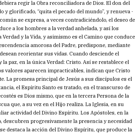
biera regir la Obra reconciliadora de Dios. El don del
 y glorificado, “quita el pecado del mundo”, y renueva -
 común se expresa, a veces contradiciéndolo, el deseo d
duce a los hombres a la verdad anhelada, y así los
s la Verdad y la Vida, y asimismo es el Camino que conduc
ndescendencia amorosa del Padre, predispone, mediante
s desean reorientar sus vidas. Cuando desciende el
la paz, en la única Verdad: Cristo. Así se restablece el
os valores aparecen impracticables, indican que Cristo
te. La promesa principal de Jesús a sus discípulos es el
ancia, el Espíritu Santo es tratado, en el transcurso de
ecostés es Dios mismo, que en la tercera Persona de la
ua que, a su vez en el Hijo realiza. La Iglesia, en su
iar actividad del Divino Espíritu. Los Apóstoles, en la
sto, descubren progresivamente la presencia y necesidad
 se destaca la acción del Divino Espíritu, que produce la