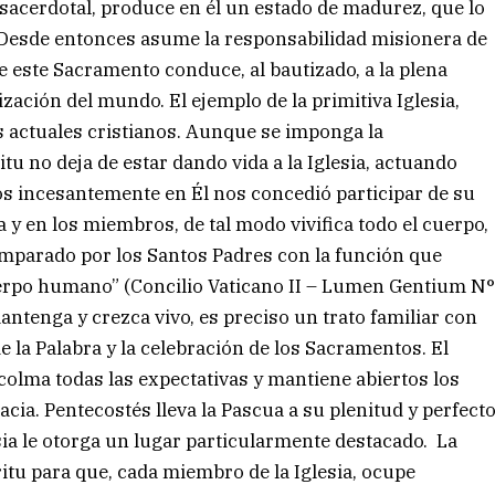
sacerdotal, produce en él un estado de madurez, que lo
. Desde entonces asume la responsabilidad misionera de
de este Sacramento conduce, al bautizado, a la plena
zación del mundo. El ejemplo de la primitiva Iglesia,
os actuales cristianos. Aunque se imponga la
tu no deja de estar dando vida a la Iglesia, actuando
s incesantemente en Él nos concedió participar de su
a y en los miembros, de tal modo vivifica todo el cuerpo,
omparado por los Santos Padres con la función que
 cuerpo humano” (Concilio Vaticano II – Lumen Gentium N
antenga y crezca vivo, es preciso un trato familiar con
e la Palabra y la celebración de los Sacramentos. El
 colma todas las expectativas y mantiene abiertos los
racia. Pentecostés lleva la Pascua a su plenitud y perfect
esia le otorga un lugar particularmente destacado. La
itu para que, cada miembro de la Iglesia, ocupe