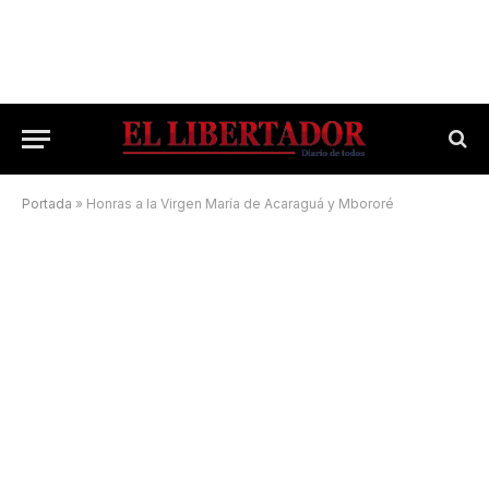
Portada
»
Honras a la Virgen María de Acaraguá y Mbororé