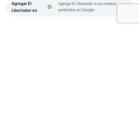
Agregar El
Agrega El Libertador a tus medios
preferidos en Google
Libertador en
Una celebración eucarística especialmente sentida
por el Día de la Policía de la Provincia, en su 51º
aniversario, presidió el obispo de la Diócesis de
Goya, monseñor Adolfo Ramón Canecín, en
víspera de este martes 9, quien alentó a que con
«memoria agradecida» se renueve «el entusiasmo,
la pasión, la finalidad y misión para la cual nació la
Policía de Corrientes».