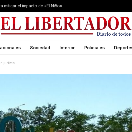
 mitigar el impacto de «El Niño»
acionales
Sociedad
Interior
Policiales
Deporte
n judicial