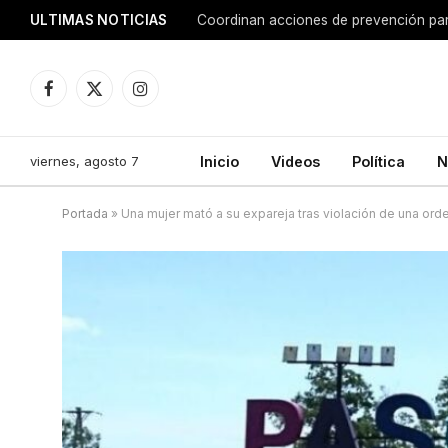
ULTIMAS NOTICIAS
Coordinan acciones de prevención para
Facebook
X
Instagram
(Twitter)
viernes, agosto 7
Inicio
Videos
Política
N
Portada
»
Una mujer mató a su expareja tras violación de una orde