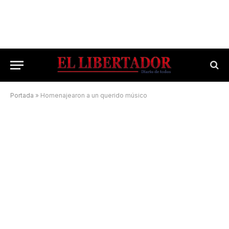
Portada
»
Homenajearon a un querido músico