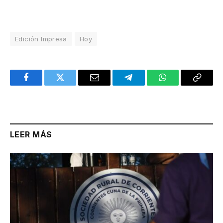
Edición Impresa
Hoy
Facebook
Twitter
Email
Telegram
WhatsApp
Copy
Link
LEER MÁS