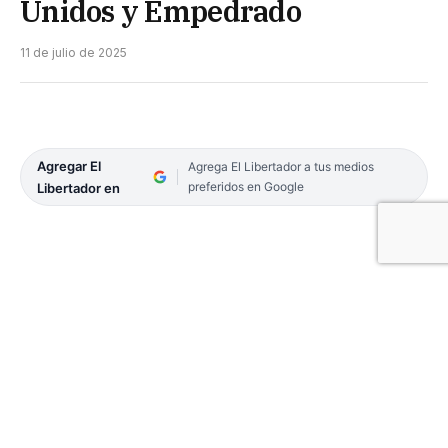
Unidos y Empedrado
11 de julio de 2025
Agregar El
Agrega El Libertador a tus medios
preferidos en Google
Libertador en
Con dos partidos en la divisional A de la Liga
Correntina de Fútbol comenzó a jugarse la
segunda fecha en la fase de grupos pares e