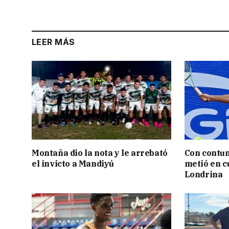
LEER MÁS
Montaña dio la nota y le arrebató
Con contun
el invicto a Mandiyú
metió en c
Londrina