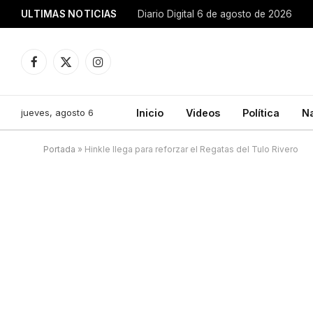
ULTIMAS NOTICIAS
Diario Digital 6 de agosto de 2026
Facebook
X
Instagram
(Twitter)
jueves, agosto 6
Inicio
Videos
Política
N
Portada
»
Hinkle llega para reforzar el Regatas del Tulo Rivero