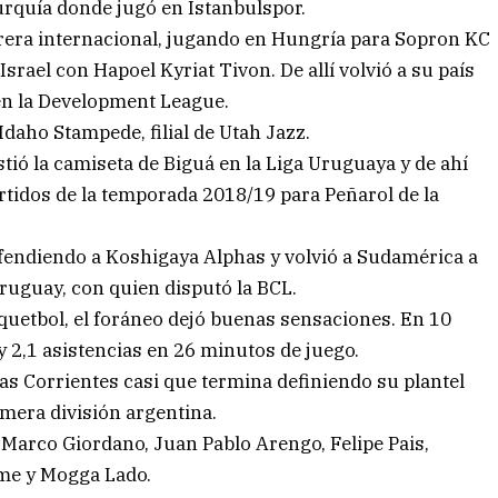
Turquía donde jugó en Istanbulspor.
rrera internacional, jugando en Hungría para Sopron KC
srael con Hapoel Kyriat Tivon. De allí volvió a su país
en la Development League.
daho Stampede, filial de Utah Jazz.
tió la camiseta de Biguá en la Liga Uruguaya y de ahí
rtidos de la temporada 2018/19 para Peñarol de la
fendiendo a Koshigaya Alphas y volvió a Sudamérica a
ruguay, con quien disputó la BCL.
quetbol, el foráneo dejó buenas sensaciones. En 10
y 2,1 asistencias en 26 minutos de juego.
tas Corrientes casi que termina definiendo su plantel
mera división argentina.
Marco Giordano, Juan Pablo Arengo, Felipe Pais,
ime y Mogga Lado.