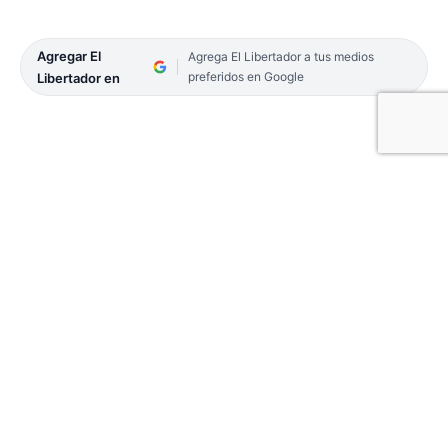
Agregar El
Agrega El Libertador a tus medios
preferidos en Google
Libertador en
El pasado martes 12 se realizó la reunión de
coordinación en la dependencia de Prefectura Itatí,
de la que participaron funcionarios de los
organismos de control, y se determinó la apertura
del paso fronterizo Itatí (Argentina) e Itá Corá
(Paraguay) a partir del martes 19, de 8 a 14.