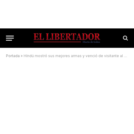
Portada
»
Híndú mostró sus mejores armas y venció de visitante al «violeta»