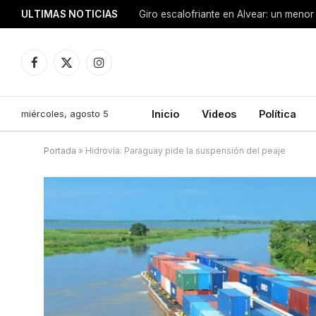
ULTIMAS NOTICIAS
Facebook
X
Instagram
(Twitter)
miércoles, agosto 5
Inicio
Videos
Política
Portada
»
Hidrovía: Paraguay pide la suspensión del peaje