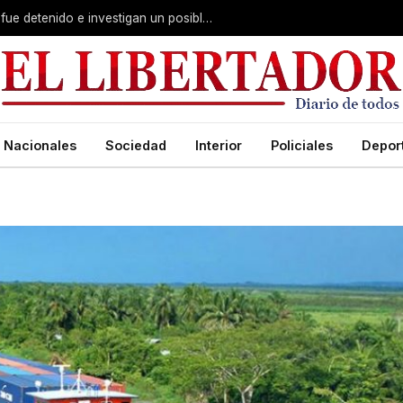
Giro escalofriante en Alvear: un menor fue detenido e investigan un posible crimen
Nacionales
Sociedad
Interior
Policiales
Depor