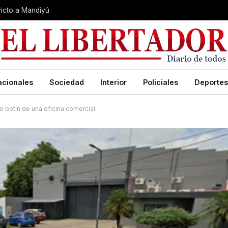
nvicto a Mandiyú
acionales
Sociedad
Interior
Policiales
Deportes
io botín de una oficina comercial