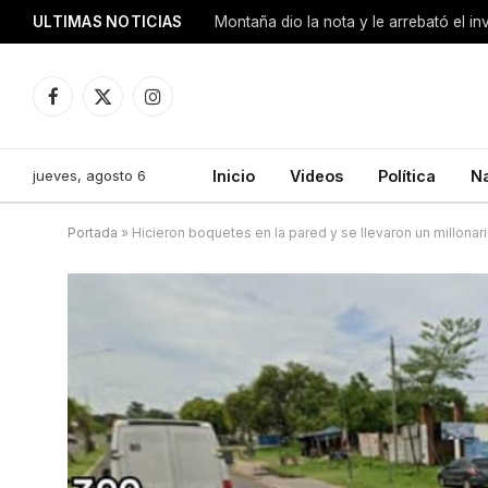
ULTIMAS NOTICIAS
Montaña dio la nota y le arrebató el i
Facebook
X
Instagram
(Twitter)
jueves, agosto 6
Inicio
Videos
Política
N
Portada
»
Hicieron boquetes en la pared y se llevaron un millonar