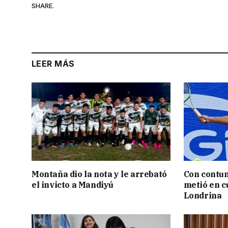
SHARE.
LEER MÁS
Montaña dio la nota y le arrebató
Con contun
el invicto a Mandiyú
metió en c
Londrina