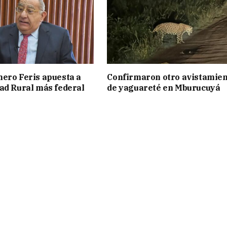
ero Feris apuesta a
Confirmaron otro avistamie
ad Rural más federal
de yaguareté en Mburucuyá