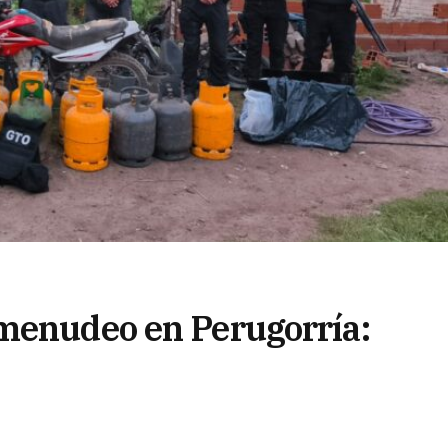
omenudeo en Perugorría:
, 11 notebooks y muchos