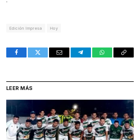
.
Edición Impresa
Hoy
Facebook
Twitter
Email
Telegram
WhatsApp
Copy
Link
LEER MÁS