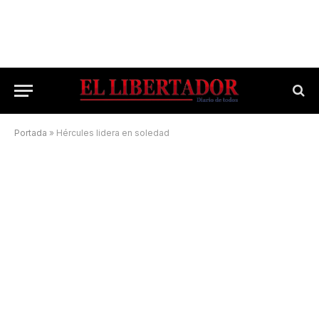
Portada
»
Hércules lidera en soledad